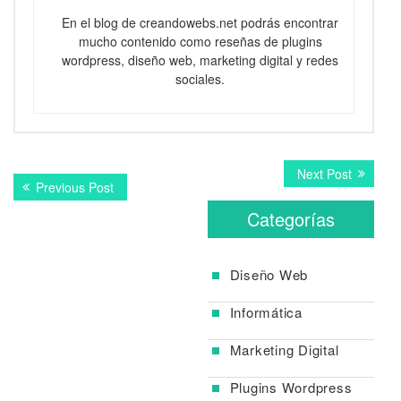
En el blog de creandowebs.net podrás encontrar
mucho contenido como reseñas de plugins
wordpress, diseño web, marketing digital y redes
sociales.
Navegación
Next
Next Post
Previous
Previous Post
post:
de
post:
Categorías
entradas
Diseño Web
Informática
Marketing Digital
Plugins Wordpress