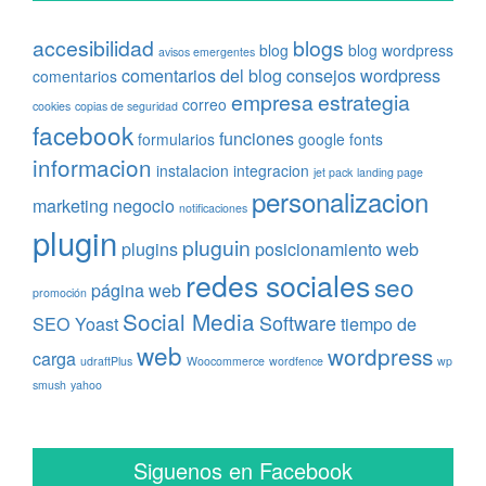
accesibilidad
blogs
blog
blog wordpress
avisos emergentes
comentarios del blog
consejos wordpress
comentarios
empresa
estrategia
correo
cookies
copias de seguridad
facebook
funciones
formularios
google fonts
informacion
instalacion
integracion
jet pack
landing page
personalizacion
marketing
negocio
notificaciones
plugin
pluguin
plugins
posicionamiento web
redes sociales
seo
página web
promoción
Social Media
Software
SEO Yoast
tiempo de
web
wordpress
carga
udraftPlus
Woocommerce
wordfence
wp
smush
yahoo
Siguenos en Facebook