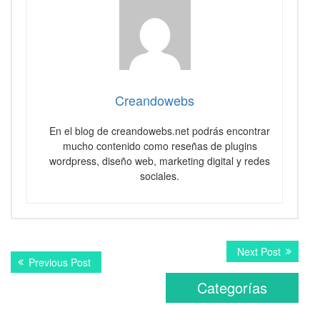
Creandowebs
En el blog de creandowebs.net podrás encontrar
mucho contenido como reseñas de plugins
wordpress, diseño web, marketing digital y redes
sociales.
Navegación
Next
Next Post
Previous
Previous Post
post:
de
post:
Categorías
entradas