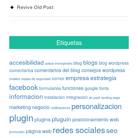
Revive Old Post
Etiquetas
accesibilidad
blogs
blog
blog wordpress
avisos emergentes
comentarios del blog
consejos wordpress
comentarios
empresa
estrategia
correo
cookies
copias de seguridad
facebook
funciones
formularios
google fonts
informacion
instalacion
integracion
jet pack
landing page
personalizacion
marketing
negocio
notificaciones
plugin
pluguin
plugins
posicionamiento web
redes sociales
seo
página web
promoción