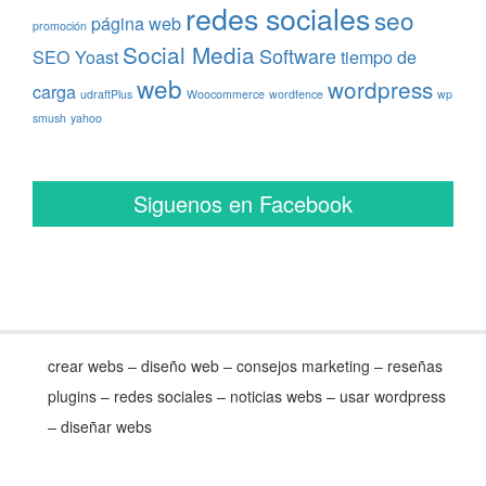
redes sociales
seo
página web
promoción
Social Media
Software
SEO Yoast
tiempo de
web
wordpress
carga
udraftPlus
Woocommerce
wordfence
wp
smush
yahoo
Siguenos en Facebook
crear webs – diseño web – consejos marketing – reseñas
plugins – redes sociales – noticias webs – usar wordpress
– diseñar webs