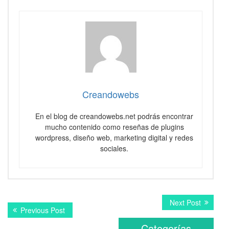
Creandowebs
En el blog de creandowebs.net podrás encontrar
mucho contenido como reseñas de plugins
wordpress, diseño web, marketing digital y redes
sociales.
Navegación
Next
Next Post
Previous
Previous Post
post:
de
post:
Categorías