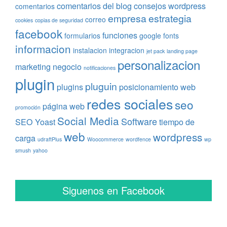
comentarios del blog
consejos wordpress
comentarios
empresa
estrategia
correo
cookies
copias de seguridad
facebook
funciones
formularios
google fonts
informacion
instalacion
integracion
jet pack
landing page
personalizacion
marketing
negocio
notificaciones
plugin
pluguin
plugins
posicionamiento web
redes sociales
seo
página web
promoción
Social Media
Software
SEO Yoast
tiempo de
web
wordpress
carga
udraftPlus
Woocommerce
wordfence
wp
smush
yahoo
Siguenos en Facebook