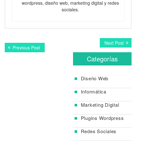
wordpress, diseño web, marketing digital y redes
sociales.
Navegación
Next
Next Post
Previous
Previous Post
post:
de
post:
Categorías
entradas
Diseño Web
Informática
Marketing Digital
Plugins Wordpress
Redes Sociales