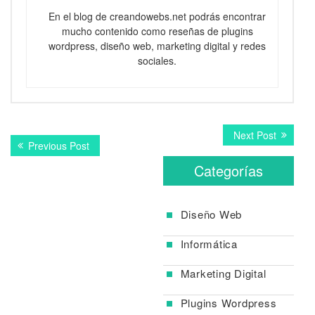
En el blog de creandowebs.net podrás encontrar
mucho contenido como reseñas de plugins
wordpress, diseño web, marketing digital y redes
sociales.
Navegación
Next
Next Post
Previous
Previous Post
post:
de
post:
Categorías
entradas
Diseño Web
Informática
Marketing Digital
Plugins Wordpress