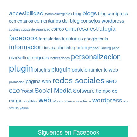
accesibilidad
blogs
blog
blog wordpress
avisos emergentes
comentarios del blog
consejos wordpress
comentarios
empresa
estrategia
correo
cookies
copias de seguridad
facebook
funciones
formularios
google fonts
informacion
instalacion
integracion
jet pack
landing page
personalizacion
marketing
negocio
notificaciones
plugin
pluguin
plugins
posicionamiento web
redes sociales
seo
página web
promoción
Social Media
Software
SEO Yoast
tiempo de
web
wordpress
carga
udraftPlus
Woocommerce
wordfence
wp
smush
yahoo
Siguenos en Facebook