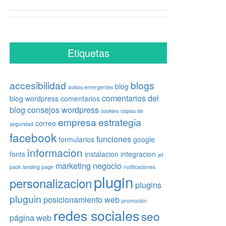
Etiquetas
accesibilidad
blogs
blog
avisos emergentes
comentarios del
blog wordpress
comentarios
blog
consejos wordpress
cookies
copias de
empresa
estrategia
correo
seguridad
facebook
funciones
formularios
google
informacion
fonts
instalacion
integracion
jet
marketing
negocio
pack
landing page
notificaciones
plugin
personalizacion
plugins
pluguin
posicionamiento web
promoción
redes sociales
seo
página web