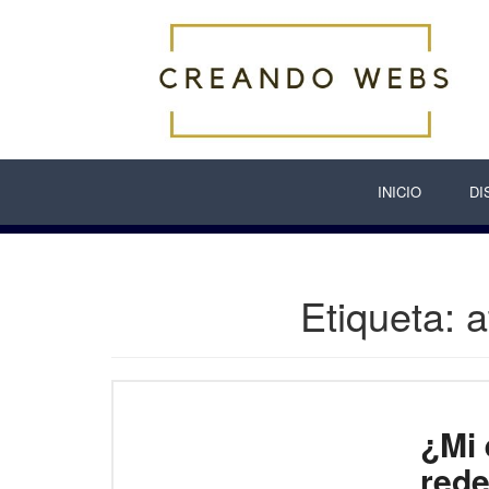
Skip
to
content
INICIO
DI
Etiqueta:
a
¿Mi 
rede