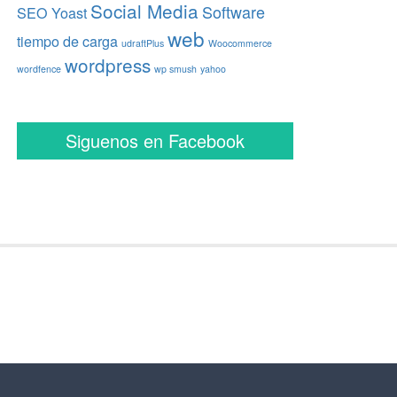
Social Media
Software
SEO Yoast
web
tiempo de carga
udraftPlus
Woocommerce
wordpress
wordfence
wp smush
yahoo
Siguenos en Facebook