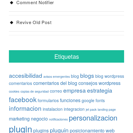
Comment Notifier
Revive Old Post
Etiquetas
accesibilidad
blogs
blog
blog wordpress
avisos emergentes
comentarios del blog
consejos wordpress
comentarios
empresa
estrategia
correo
cookies
copias de seguridad
facebook
funciones
formularios
google fonts
informacion
instalacion
integracion
jet pack
landing page
personalizacion
marketing
negocio
notificaciones
plugin
pluguin
plugins
posicionamiento web