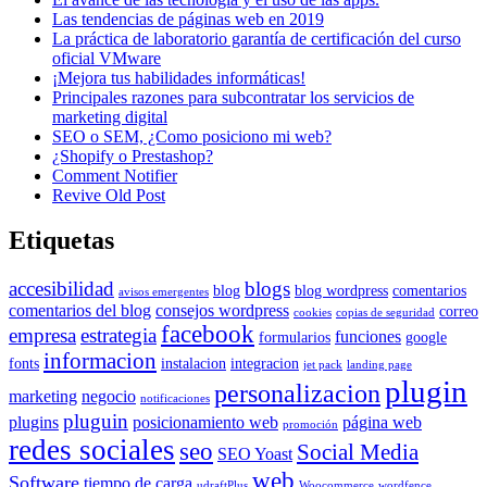
Las tendencias de páginas web en 2019
La práctica de laboratorio garantía de certificación del curso
oficial VMware
¡Mejora tus habilidades informáticas!
Principales razones para subcontratar los servicios de
marketing digital
SEO o SEM, ¿Como posiciono mi web?
¿Shopify o Prestashop?
Comment Notifier
Revive Old Post
Etiquetas
accesibilidad
blogs
blog
blog wordpress
comentarios
avisos emergentes
comentarios del blog
consejos wordpress
correo
cookies
copias de seguridad
facebook
empresa
estrategia
funciones
formularios
google
informacion
fonts
instalacion
integracion
jet pack
landing page
plugin
personalizacion
marketing
negocio
notificaciones
pluguin
plugins
posicionamiento web
página web
promoción
redes sociales
seo
Social Media
SEO Yoast
web
Software
tiempo de carga
udraftPlus
Woocommerce
wordfence