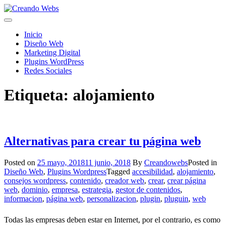
Skip
to
content
Inicio
Diseño Web
Marketing Digital
Plugins WordPress
Redes Sociales
Etiqueta:
alojamiento
Alternativas para crear tu página web
Posted on
25 mayo, 2018
11 junio, 2018
By
Creandowebs
Posted in
Diseño Web
,
Plugins Wordpress
Tagged
accesibilidad
,
alojamiento
,
consejos wordpress
,
contenido
,
creador web
,
crear
,
crear página
web
,
dominio
,
empresa
,
estrategia
,
gestor de contenidos
,
informacion
,
página web
,
personalizacion
,
plugin
,
pluguin
,
web
Todas las empresas deben estar en Internet, por el contrario, es como