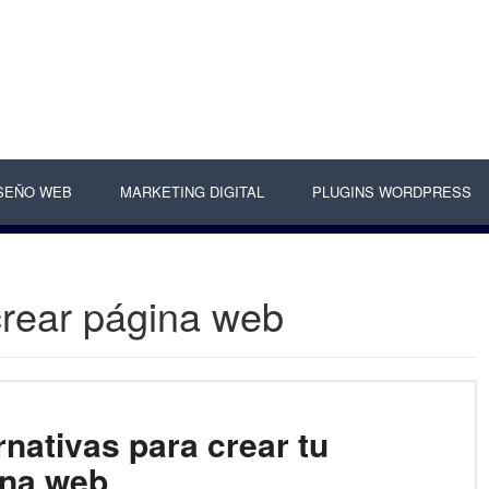
SEÑO WEB
MARKETING DIGITAL
PLUGINS WORDPRESS
crear página web
rnativas para crear tu
ina web