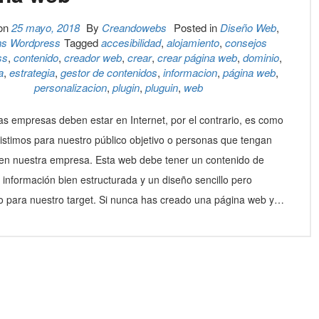
 on
25 mayo, 2018
By
Creandowebs
Posted in
Diseño Web
,
ns Wordpress
Tagged
accesibilidad
,
alojamiento
,
consejos
ss
,
contenido
,
creador web
,
crear
,
crear página web
,
dominio
,
a
,
estrategia
,
gestor de contenidos
,
informacion
,
página web
,
personalizacion
,
plugin
,
pluguin
,
web
as empresas deben estar en Internet, por el contrario, es como
xistimos para nuestro público objetivo o personas que tengan
 en nuestra empresa. Esta web debe tener un contenido de
, información bien estructurada y un diseño sencillo pero
vo para nuestro target. Si nunca has creado una página web y…