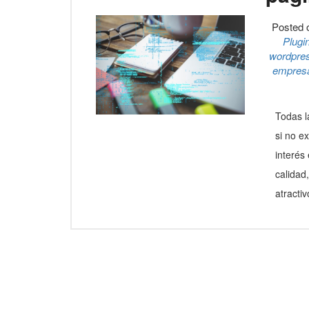
Posted
Plugi
wordpre
empres
Todas l
si no e
interés
calidad
atracti