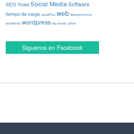
Social Media
Software
SEO Yoast
web
tiempo de carga
udraftPlus
Woocommerce
wordpress
wordfence
wp smush
yahoo
Siguenos en Facebook