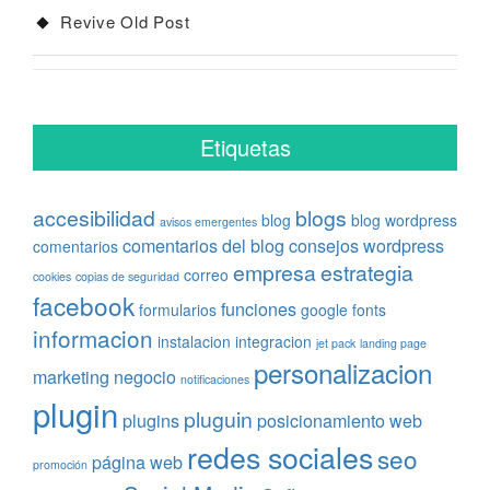
Revive Old Post
Etiquetas
accesibilidad
blogs
blog
blog wordpress
avisos emergentes
comentarios del blog
consejos wordpress
comentarios
empresa
estrategia
correo
cookies
copias de seguridad
facebook
funciones
formularios
google fonts
informacion
instalacion
integracion
jet pack
landing page
personalizacion
marketing
negocio
notificaciones
plugin
pluguin
plugins
posicionamiento web
redes sociales
seo
página web
promoción