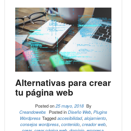
Alternativas para crear
tu página web
Posted on
25 mayo, 2018
By
Creandowebs
Posted in
Diseño Web
,
Plugins
Wordpress
Tagged
accesibilidad
,
alojamiento
,
consejos wordpress
,
contenido
,
creador web
,
crear
,
crear página web
,
dominio
,
empresa
,